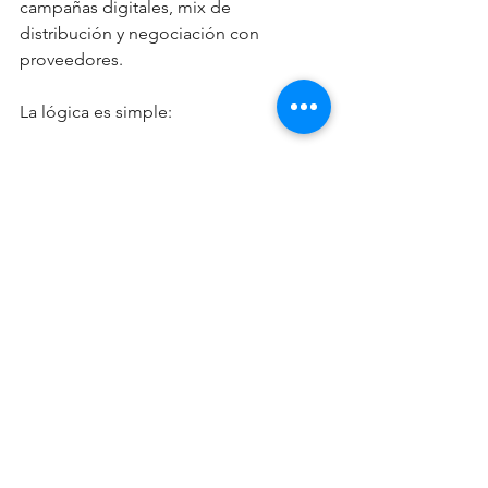
campañas digitales, mix de 
distribución y negociación con 
proveedores.
La lógica es simple:
Analizar → formular hipótesis → 
ejecutar pruebas → medir resultados 
→ escalar lo que funciona
Ese es el puente entre Growth Hacking 
y Revenue Management.
El Growth Hacking aporta velocidad, 
experimentación y foco en impacto. El 
Revenue Management aporta 
estructura, datos, rentabilidad y visión 
estratégica.