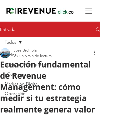
Entrada
Todos
Jose Urdinola
Todos
23 jun
6 min de lectura
Ecuación fundamental
Revenue Management
de Revenue
eCommerce
Marketing Digital
Management: cómo
Operación
medir si tu estrategia
realmente genera valor