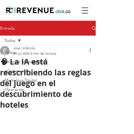
Entrada
Todos
Jose Urdinola
Todos
29 jul 2025
2 min de lectura
🧠 La IA está
Revenue Management
reescribiendo las reglas
eCommerce
Marketing Digital
del juego en el
Operación
descubrimiento de
hoteles