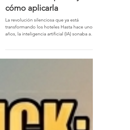
Inteligencia Artificial en
la hotelería: qué es y
cómo aplicarla
La revolución silenciosa que ya está
transformando los hoteles Hasta hace unos
años, la inteligencia artificial (IA) sonaba a
ciencia ficción. Hoy, está en todos lados:
desde el celular del huésped hasta el motor
de reservas de tu hotel. La IA no reemplaza
la hospitalidad, la potencia. Permite tomar
decisiones más rápidas, automatizar
procesos y anticiparse a lo que el huésped
necesita antes de que lo pida. “El futuro del
revenue management y la rentabilidad
hotelera no está